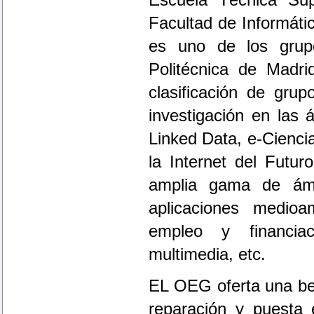
Escuela Técnica Supe
Facultad de Informáti
es uno de los grupo
Politécnica de Madr
clasificación de gru
investigación en las
Linked Data, e-Cienci
la Internet del Futur
amplia gama de ámbi
aplicaciones medioa
empleo y financiaci
multimedia, etc.
EL OEG oferta una bec
reparación y puesta 