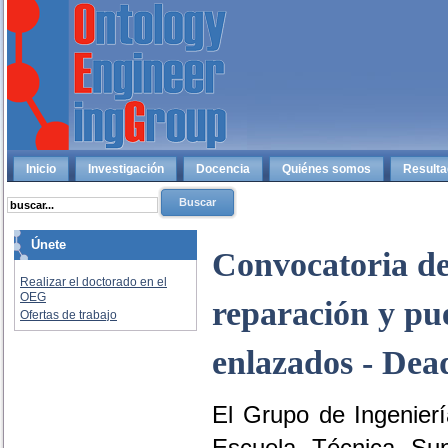
Inicio
Investigación
Docencia
Quiénes somos
Result
Únete
Convocatoria de
Realizar el doctorado en el
OEG
reparación y pue
Ofertas de trabajo
enlazados - Dea
El Grupo de Ingenierí