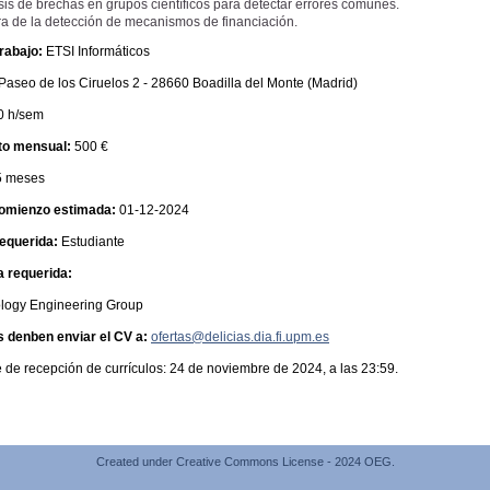
sis de brechas en grupos científicos para detectar errores comunes.
a de la detección de mecanismos de financiación.
trabajo:
ETSI Informáticos
Paseo de los Ciruelos 2 - 28660 Boadilla del Monte (Madrid)
0 h/sem
uto mensual:
500 €
5 meses
comienzo estimada:
01-12-2024
requerida:
Estudiante
a requerida:
logy Engineering Group
s denben enviar el CV a:
ofertas@delicias.dia.fi.upm.es
e de recepción de currículos: 24 de noviembre de 2024, a las 23:59.
Created under Creative Commons License - 2024 OEG.