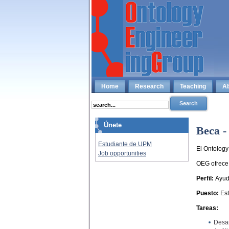
Home
Research
Teaching
Ab
Únete
Beca -
Estudiante de UPM
El Ontology
Job opportunities
OEG ofrece 
Perfil:
Ayud
Puesto:
Es
Tareas:
Desar