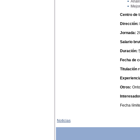
Análi
Mejor
Centro de 
Dirección:
Jornada:
2
Salario br
Duración:
Fecha de 
Titulación 
Experienci
Otros:
Onto
Interesado
Fecha límit
Noticias