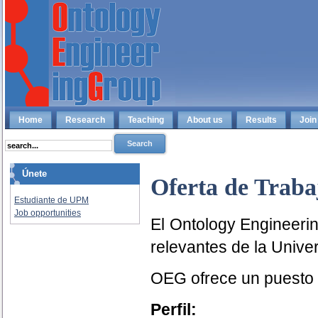
Home
Research
Teaching
About us
Results
Join
Únete
Oferta de Traba
Estudiante de UPM
Job opportunities
El Ontology Engineeri
relevantes de la Unive
OEG ofrece un puesto d
Perfil: