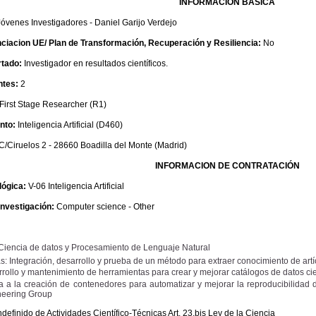
INFORMACION BÁSICA
Jóvenes Investigadores - Daniel Garijo Verdejo
ciacion UE/ Plan de Transformación, Recuperación y Resiliencia:
No
rtado:
Investigador en resultados científicos.
ntes:
2
First Stage Researcher (R1)
nto:
Inteligencia Artificial (D460)
C/Ciruelos 2 - 28660 Boadilla del Monte (Madrid)
INFORMACION DE CONTRATACIÓN
lógica:
V-06 Inteligencia Artificial
nvestigación:
Computer science - Other
 Ciencia de datos y Procesamiento de Lenguaje Natural
s: Integración, desarrollo y prueba de un método para extraer conocimiento de artíc
rollo y mantenimiento de herramientas para crear y mejorar catálogos de datos cie
 a la creación de contenedores para automatizar y mejorar la reproducibilidad 
neering Group
ndefinido de Actividades Científico-Técnicas Art. 23.bis Ley de la Ciencia