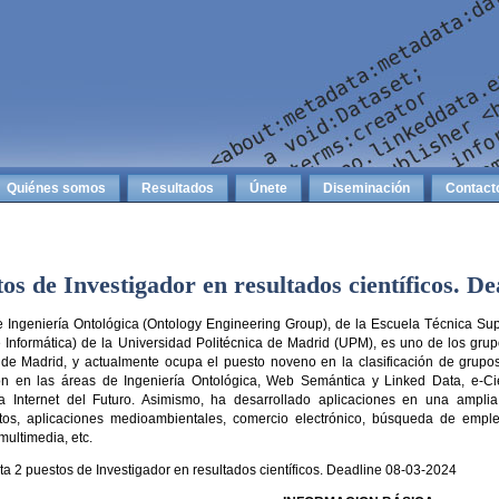
Quiénes somos
Resultados
Únete
Diseminación
Contact
tos de Investigador en resultados científicos. D
 Ingeniería Ontológica (Ontology Engineering Group), de la Escuela Técnica Supe
 Informática) de la Universidad Politécnica de Madrid (UPM), es uno de los grup
 de Madrid, y actualmente ocupa el puesto noveno en la clasificación de grupo
ión en las áreas de Ingeniería Ontológica, Web Semántica y Linked Data, e-C
la Internet del Futuro. Asimismo, ha desarrollado aplicaciones en una ampl
tos, aplicaciones medioambientales, comercio electrónico, búsqueda de empleo
multimedia, etc.
ta 2 puestos de Investigador en resultados científicos. Deadline 08-03-2024