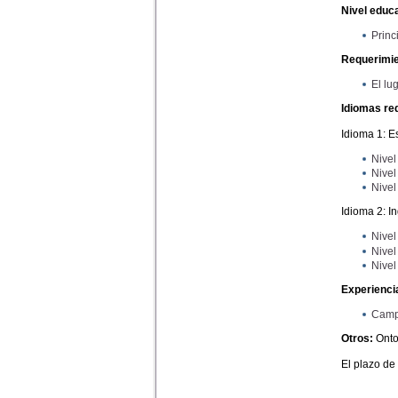
Nivel educa
Princ
Requerimie
El lu
Idiomas re
Idioma 1: E
Nivel 
Nivel 
Nivel
Idioma 2: I
Nivel
Nivel
Nivel
Experiencia
Campo
Otros:
Onto
El plazo de