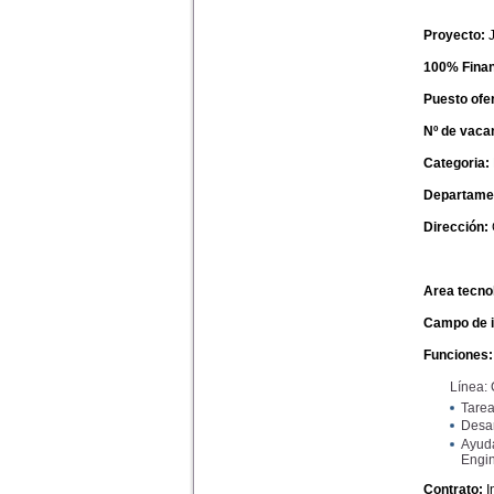
Proyecto:
100% Finan
Puesto ofe
Nº de vaca
Categoria:
Departame
Dirección:
Area tecno
Campo de i
Funciones:
Línea:
Tarea
Desar
Ayuda
Engi
Contrato:
I