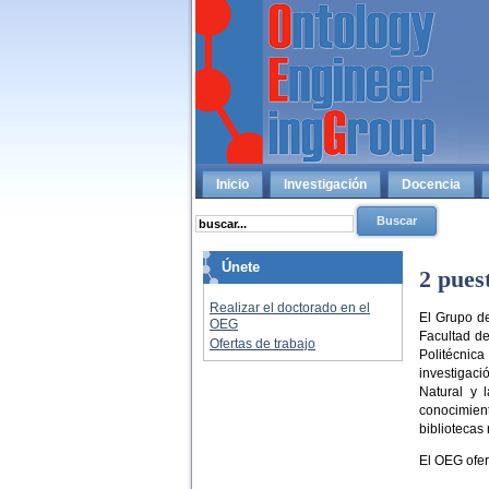
Inicio
Investigación
Docencia
Únete
2 pues
Realizar el doctorado en el
El Grupo de
OEG
Facultad de
Ofertas de trabajo
Politécnica
investigac
Natural y 
conocimien
bibliotecas 
El OEG ofer