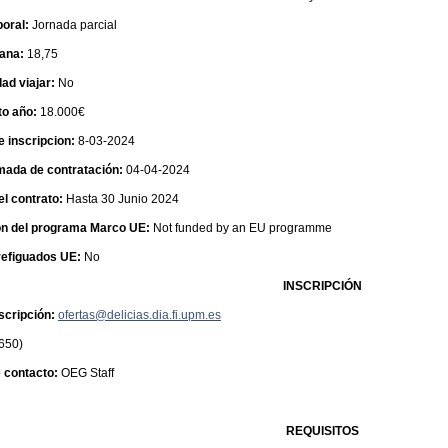
oral:
Jornada parcial
ana:
18,75
dad viajar:
No
to año:
18.000€
e inscripcion:
8-03-2024
mada de contratación:
04-04-2024
el contrato:
Hasta 30 Junio 2024
ón del programa Marco UE:
Not funded by an EU programme
refiguados UE:
No
INSCRIPCIÓN
scripción:
ofertas@delicias.dia.fi.upm.es
 650)
 contacto:
OEG Staff
REQUISITOS