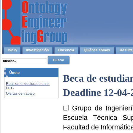
Inicio
Investigación
Docencia
Quiénes somos
Result
Únete
Beca de estudia
Realizar el doctorado en el
OEG
Deadline 12-04-
Ofertas de trabajo
El Grupo de Ingenierí
Escuela Técnica Supe
Facultad de Informátic