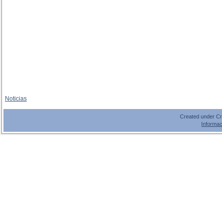
Noticias
Created under C
Informac