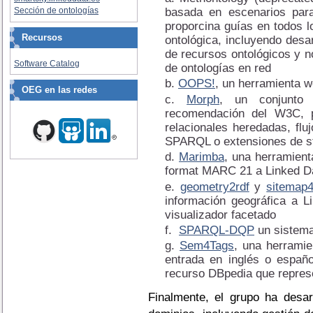
basada en escenarios para
Sección de ontologías
proporcina guías en todos l
Recursos
ontológica, incluyendo desar
de recursos ontológicos y n
Software Catalog
de ontologías en red
OOPS!
, un herramienta w
OEG en las redes
Morph
, un conjunto
recomendación del W3C, p
relacionales heredadas, fl
SPARQL o extensiones de s
Marimba
, una herramient
format MARC 21 a Linked D
geometry2rdf
y
sitemap4
información geográfica a L
visualizador facetado
SPARQL-DQP
un sistema
Sem4Tags
, una herramie
entrada en inglés o españ
recurso DBpedia que represen
Finalmente, el grupo ha desar