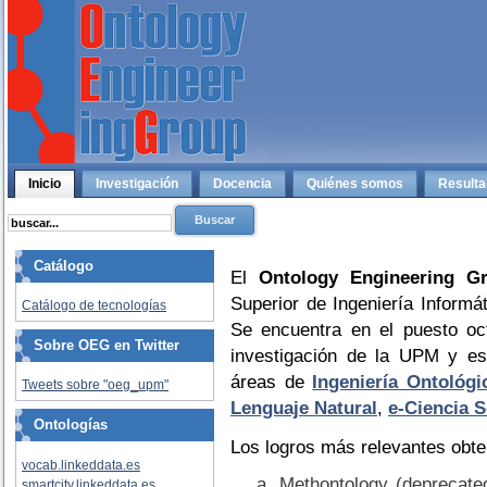
Inicio
Investigación
Docencia
Quiénes somos
Result
Catálogo
El
Ontology Engineering G
Superior de Ingeniería Informá
Catálogo de tecnologías
Se encuentra en el puesto o
Sobre OEG en Twitter
investigación de la UPM y e
áreas de
Ingeniería Ontológi
Tweets sobre "oeg_upm"
Lenguaje Natural
,
e-Ciencia 
Ontologías
Los logros más relevantes obte
vocab.linkeddata.es
Methontology (deprecat
smartcity.linkeddata.es